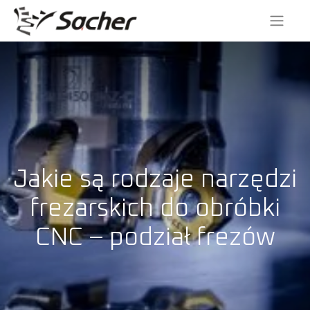
Jakie są rodzaje narzędzi
frezarskich do obróbki
CNC – podział frezów