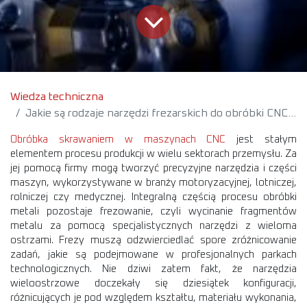
Wiedza techniczna
Jakie są rodzaje narzędzi frezarskich do obróbki CNC – podział frezów
Obróbka skrawaniem w maszynach CNC
jest stałym
elementem procesu produkcji w wielu sektorach przemysłu. Za
jej pomocą firmy mogą tworzyć precyzyjne narzędzia i części
maszyn, wykorzystywane w branży motoryzacyjnej, lotniczej,
rolniczej czy medycznej. Integralną częścią procesu obróbki
metali pozostaje frezowanie, czyli wycinanie fragmentów
metalu za pomocą specjalistycznych narzędzi z wieloma
ostrzami. Frezy muszą odzwierciedlać spore zróżnicowanie
zadań, jakie są podejmowane w profesjonalnych parkach
technologicznych. Nie dziwi zatem fakt, że narzędzia
wieloostrzowe doczekały się dziesiątek konfiguracji,
różnicujących je pod względem kształtu, materiału wykonania,