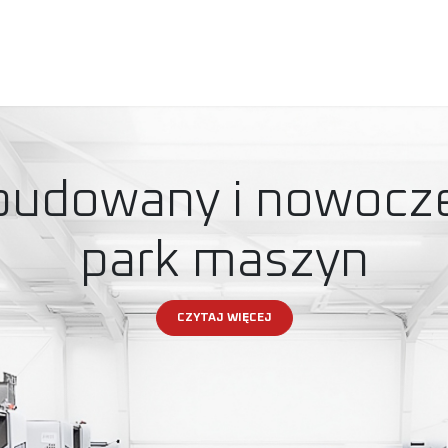
PRODUKTY
O NAS
BLOG
KARIERA
KONTAK
budowany i nowocz
park maszyn
CZYTAJ WIĘCEJ