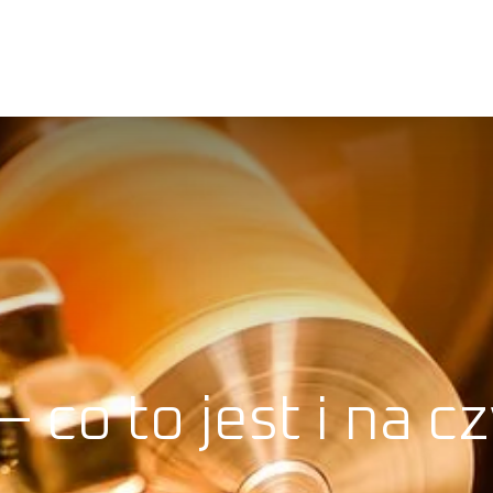
PRODUKTY
O NAS
BLOG
KARIERA
KONTAK
– co to jest i na 