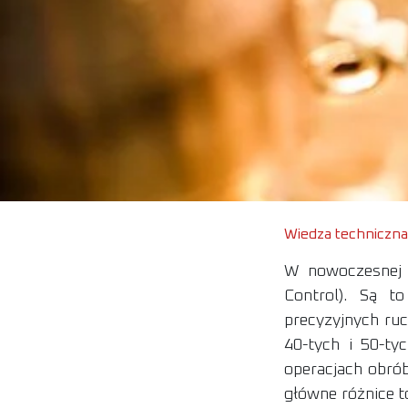
Wiedza techniczna
W nowoczesnej 
Control). Są t
precyzyjnych ru
40-tych i 50-t
operacjach obró
główne różnice t