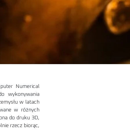
puter Numerical
 do wykonywania
zemysłu w latach
ywane w różnych
bna do druku 3D,
nie rzecz biorąc,