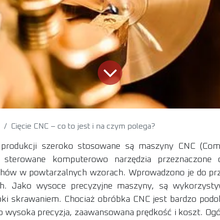
Cięcie CNC – co to jest i na czym polega?
produkcji szeroko stosowane są maszyny CNC (Com
o sterowane komputerowo narzędzia przeznaczone
chów w powtarzalnych wzorach. Wprowadzono je do pr
ych. Jako wysoce precyzyjne maszyny, są wykorzyst
bki skrawaniem. Chociaż obróbka CNC jest bardzo podo
o wysoka precyzja, zaawansowana prędkość i koszt. Ogól