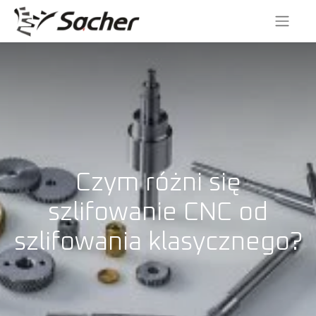
Czym różni się
szlifowanie CNC od
szlifowania klasycznego?