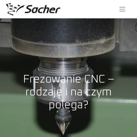
Frezowanie CNC –
rodzaje i na czym
polega?