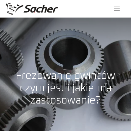
Frezowanie gwintów
czym jest i jakie ma
zastosowanie?