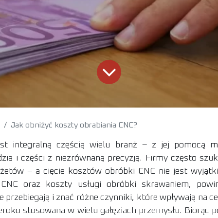
Jak obniżyć koszty obrabiania CNC?
st integralną częścią wielu branż – z jej pomocą 
zia i części z niezrównaną precyzją. Firmy często sz
dżetów – a cięcie kosztów obróbki CNC nie jest wyjątk
CNC oraz koszty usługi obróbki skrawaniem, powin
e przebiegają i znać różne czynniki, które wpływają na 
eroko stosowana w wielu gałęziach przemysłu. Biorąc 