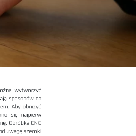
można wytworzyć
ukają sposobów na
iem. Aby obniżyć
no się najpierw
cenę. Obróbka CNC
pod uwagę szeroki