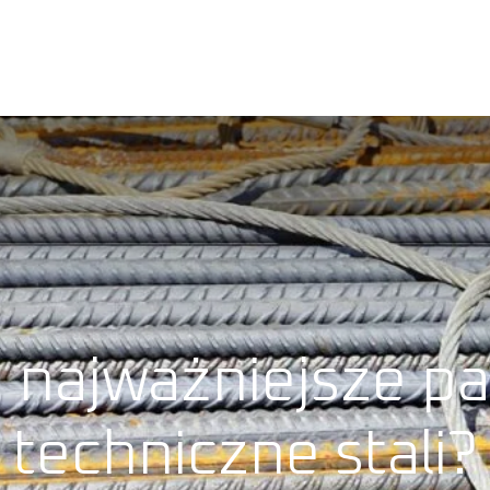
PRODUKTY
O NAS
BLOG
KARIERA
KONTAK
ą najważniejsze p
techniczne stali?