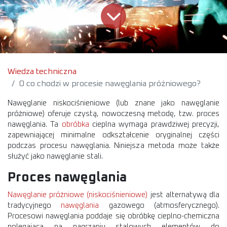
Wiedza techniczna
O co chodzi w procesie nawęglania próżniowego?
Nawęglanie niskociśnieniowe (lub znane jako nawęglanie
próżniowe) oferuje czystą, nowoczesną metodę, tzw. proces
nawęglania. Ta
obróbka
cieplna wymaga prawdziwej precyzji,
zapewniającej minimalne odkształcenie oryginalnej części
podczas procesu nawęglania. Niniejsza metoda może także
służyć jako nawęglanie stali.
Proces nawęglania
Nawęglanie próżniowe (niskociśnieniowe)
jest alternatywą dla
tradycyjnego
nawęglania
gazowego (atmosferycznego).
Procesowi nawęglania poddaje się obróbkę cieplno-chemiczna
polegająca na nagrzaniu stalowych elementów do