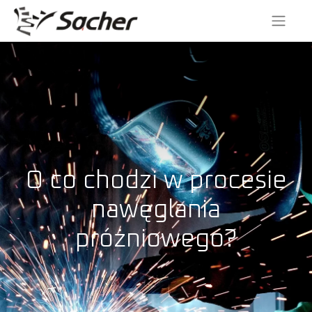
O co chodzi w procesie
nawęglania
próżniowego?