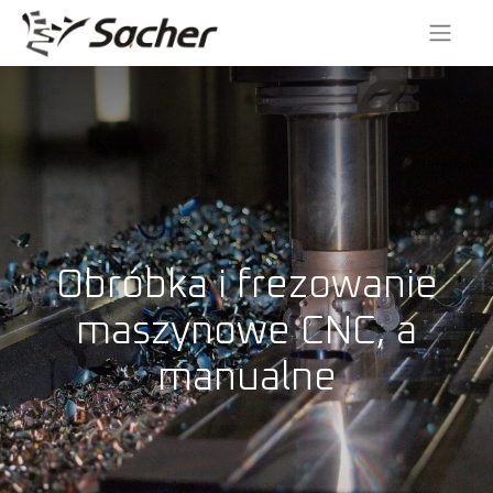
Obróbka i frezowanie
maszynowe CNC, a
manualne