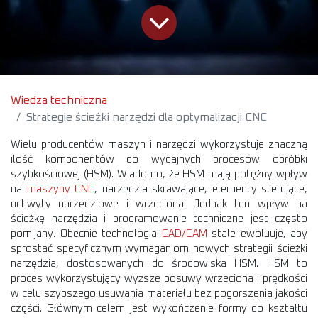
Wiedza techniczna
Strategie ścieżki narzędzi dla optymalizacji CNC
Wielu producentów maszyn i narzędzi wykorzystuje znaczną
ilość komponentów do wydajnych procesów obróbki
szybkościowej (HSM). Wiadomo, że HSM mają potężny wpływ
na
maszyny CNC
, narzędzia skrawające, elementy sterujące,
uchwyty narzędziowe i wrzeciona. Jednak ten wpływ na
ścieżkę narzędzia i programowanie techniczne jest często
pomijany. Obecnie technologia
CAD/CAM
stale ewoluuje, aby
sprostać specyficznym wymaganiom nowych strategii ścieżki
narzędzia, dostosowanych do środowiska HSM. HSM to
proces wykorzystujący wyższe posuwy wrzeciona i prędkości
w celu szybszego usuwania materiału bez pogorszenia jakości
części. Głównym celem jest wykończenie formy do kształtu