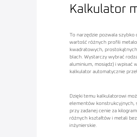
Kalkulator 
To narzędzie pozwala szybko o
wartość różnych profili meta
kwadratowych, prostokątnych,
blach. Wystarczy wybrać rodzaj 
aluminium, mosiądz) i wpisać 
kalkulator automatycznie przel
Dzięki temu kalkulatorowi mo
elementów konstrukcyjnych, s
przy zadanej cenie za kilogram
różnych kształtów i metali bez
inżynierskie.