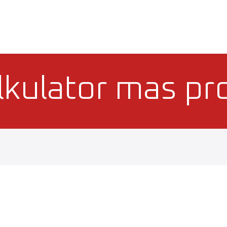
PRODUKTE
ÜBER UNS
BLOG
KARRIERE
KON
lkulator mas prof