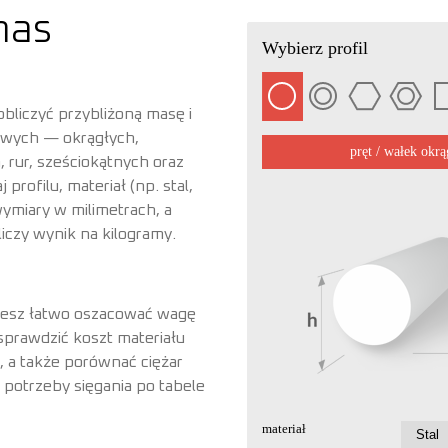
mas
bliczyć przybliżoną masę i
lowych — okrągłych,
 rur, sześciokątnych oraz
profilu, materiał (np. stal,
wymiary w milimetrach, a
iczy wynik na kilogramy.
żesz łatwo oszacować wagę
prawdzić koszt materiału
, a także porównać ciężar
 potrzeby sięgania po tabele